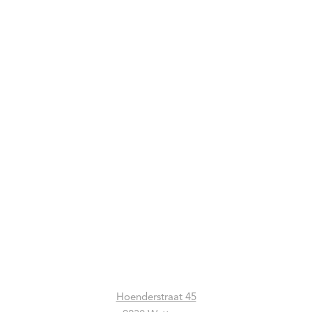
ONNO
ONNO
kaars Art Angèle
kaars Sphere Amber
€ 99,00
€ 120,00
Hoenderstraat 45